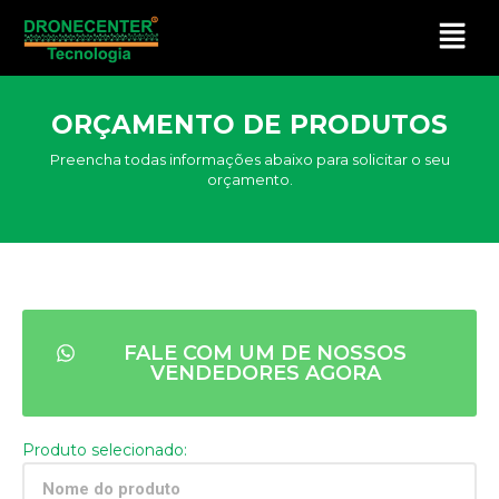
ORÇAMENTO DE PRODUTOS
Preencha todas informações abaixo para solicitar o seu
orçamento.​
FALE COM UM DE NOSSOS
VENDEDORES AGORA
Produto selecionado: