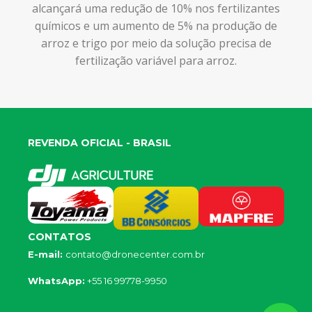
alcançará uma redução de 10% nos fertilizantes
químicos e um aumento de 5% na produção de
arroz e trigo por meio da solução precisa de
fertilização variável para arroz.
REVENDA OFICIAL - BRASIL
CONTATOS
E-mail:
contato@dronecenter.com.br
WhatsApp:
+55 16 99778-9950