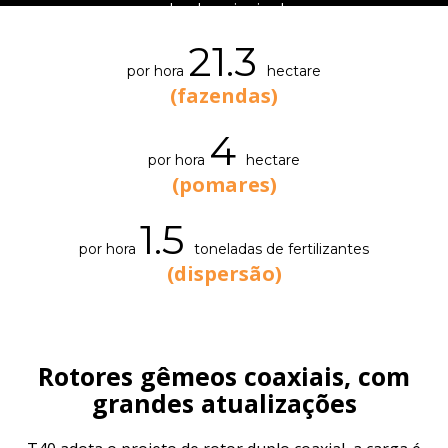
duplo principal
21.3
por hora
hectare
(fazendas)
4
por hora
hectare
(pomares)
1.5
por hora
toneladas de fertilizantes
(dispersão)
Rotores gêmeos coaxiais, com
grandes atualizações