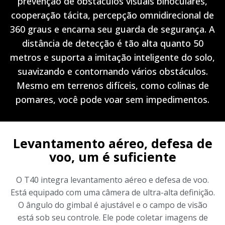
prevenção de obstáculos visuais binoculares,
cooperação tácita, percepção omnidirecional de
360 graus e encarna seu guarda de segurança. A
distância de detecção é tão alta quanto 50
metros e suporta a imitação inteligente do solo,
suavizando e contornando vários obstáculos.
Mesmo em terrenos difíceis, como colinas de
pomares, você pode voar sem impedimentos.
Levantamento aéreo, defesa de
voo, um é suficiente
O T40 integra levantamento aéreo e defesa de voo.
Está equipado com uma câmera de ultra-alta definição.
O ângulo do gimbal é ajustável e o campo de visão
está sob seu controle. Ele pode coletar imagens de